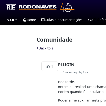
v3.0
Home
Guias e documentações
API Refe
Comunidade
Back to all
PLUGIN
1
2 years ago by Igor
Boa tarde,
ontem eu realizei uma chamad
Porém quando fui instalar o P
Poderia me auxiliar neste pr