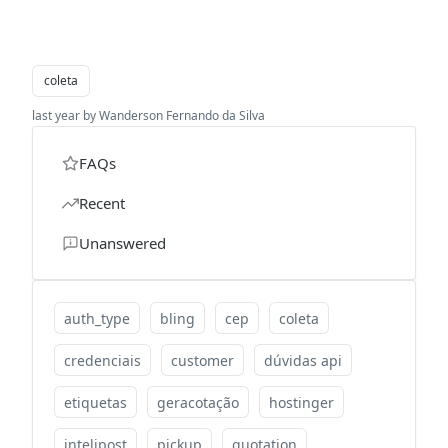
coleta
last year by Wanderson Fernando da Silva
FAQs
Recent
Unanswered
auth_type
bling
cep
coleta
credenciais
customer
dúvidas api
etiquetas
geracotação
hostinger
intelipost
pickup
quotation